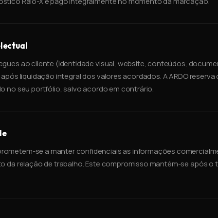
óstico Raio-X é pago integralmente no momento da marcação.
lectual
egues ao cliente (identidade visual, website, conteúdos, docum
 após liquidação integral dos valores acordados. A ARDO reserva o
o no seu portfólio, salvo acordo em contrário.
de
rometem-se a manter confidenciais as informações comercialme
to da relação de trabalho. Este compromisso mantém-se após o 