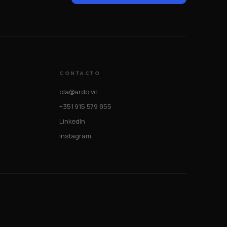
CONTACTO
ola@ardo.vc
+351 915 579 855
LinkedIn
Instagram