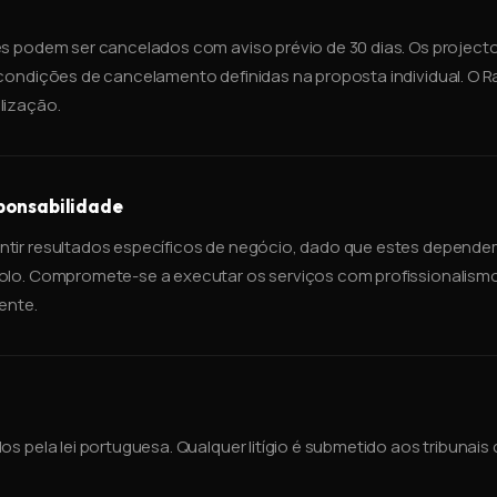
es podem ser cancelados com aviso prévio de 30 dias. Os projec
condições de cancelamento definidas na proposta individual. O R
lização.
sponsabilidade
tir resultados específicos de negócio, dado que estes depende
olo. Compromete-se a executar os serviços com profissionalismo
ente.
os pela lei portuguesa. Qualquer litígio é submetido aos tribuna