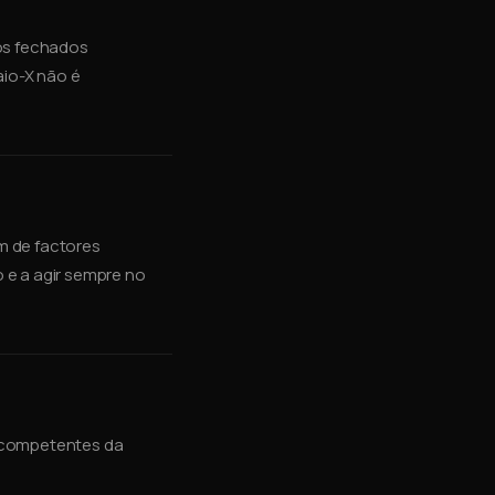
tos fechados
aio-X não é
m de factores
 e a agir sempre no
is competentes da