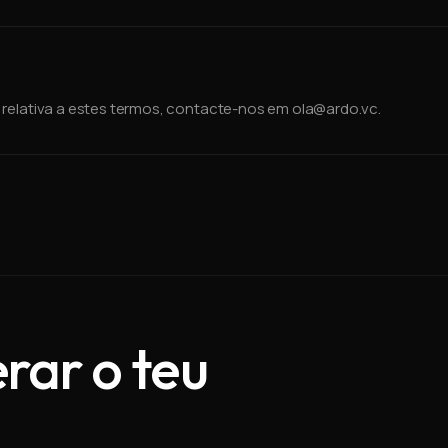
 relativa a estes termos, contacte-nos em ola@ardo.vc.
erar o teu