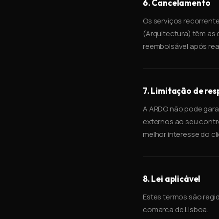
6. Cancelamento
Os serviços recorrent
(Arquitectura) têm as 
reembolsável após rea
7. Limitação de re
A ARDO não pode garan
externos ao seu contr
melhor interesse do cli
8. Lei aplicável
Estes termos são regid
comarca de Lisboa.