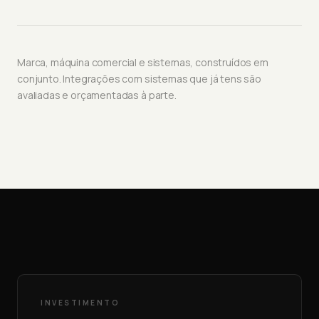
Marca, máquina comercial e sistemas, construídos em
conjunto. Integrações com sistemas que já tens são
avaliadas e orçamentadas à parte.
INVESTIMENTO